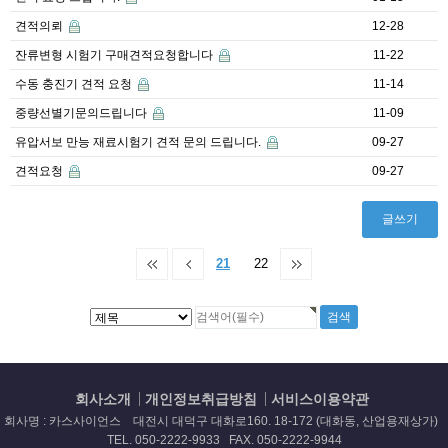
견적의뢰
12-28
잔류변형 시험기 구매견적요청합니다
11-22
수동 충진기 견적 요청
11-14
중량선별기문의드립니다
11-09
유압서보 만능 재료시험기 견적 문의 드립니다.
09-27
견적요청
09-27
글쓰기
21
22
회사소개
개인정보취급방침
서비스이용약관
회사명 : 카스사이언스 대전시 대덕구 대화로160. 18-172 (대화동, 산업용재상가)
TEL. 050-2222-9933 FAX. 050-2222-9944