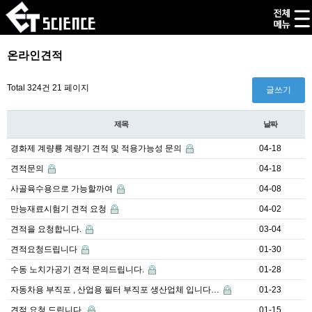
온라인견적
Total 324건
21 페이지
글쓰기
제목
날짜
경화제 계량룡 계량기 견적 및 적용가능성 문의
04-18
견적문의
04-18
사골육수용으로 가능할까여
04-08
만능재료시험기 견적 요청
04-02
견적을 요청합니다.
03-04
견적요청드립니다
01-30
수동 노치가공기 견적 문의드립니다.
01-28
자동차용 부직포 , 산업용 필터 부직포 생산업체 입니다…
01-23
견적 요청 드립니다.
01-15