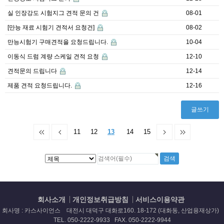
실 인장강도 시험지그 견적 문의 건
08-01
[만능 재료 시험기 견적서 요청건]
08-02
만능시험기 구매견적을 요청드립니다.
10-04
이동식 드럼 계량 스케일 견적 요청
12-10
견적문의 드립니다
12-14
제품 견적 요청드립니다.
12-16
글쓰기
11
12
13
14
15
회사소개
개인정보취급방침
서비스이용약관
회사명 : 카스사이언스 대전시 대덕구 대화로160. 18-172 (대화동, 산업용재상가)
TEL. 050-2222-9933 FAX. 050-2222-9944