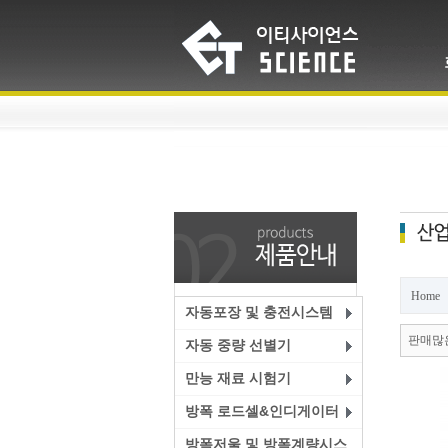
Home
자동포장 및 충전시스템
판매많
자동 중량 선별기
만능 재료 시험기
방폭 로드셀&인디게이터
방폭저울 및 방폭계량시스