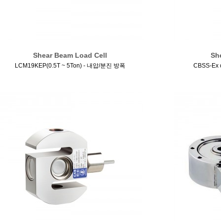
Shear Beam Load Cell
Sh
LCM19KEP(0.5T ~ 5Ton) - 내압/분진 방폭
CBSS-Ex 