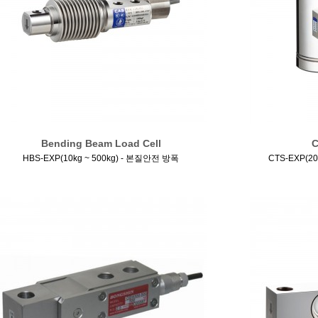
Bending Beam Load Cell
C
HBS-EXP(10kg ~ 500kg) - 본질안전 방폭
CTS-EXP(2