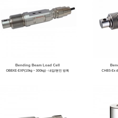
Bending Beam Load Cell
Ben
OBBXE-EXP(10kg ~ 300kg) - 내압/분진 방폭
CHBS-Ex d