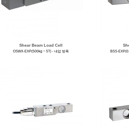
Shear Beam Load Cell
Sh
OSWX-EXP(500kg ~ 5T) - 내압 방폭
BSS-EXP(0