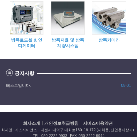
방폭로드셀 & 인
방폭저율 및 방폭
방폭카메라
디게이터
계량시스템
공지사항
테스트입니다.
09-01
회사소개
개인정보취급방침
서비스이용약관
회사명 : 카스사이언스 대전시 대덕구 대화로160. 18-172 (대화동, 산업용재상가)
TEL. 050-2222-9933 FAX. 050-2222-9944