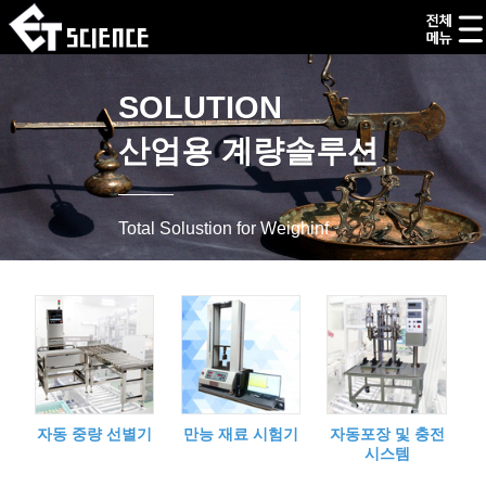
SOLUTION
산업용 계량솔루션
Total Solustion for Weighinf
자동 중량 선별기
만능 재료 시험기
자동포장 및 충전
시스템