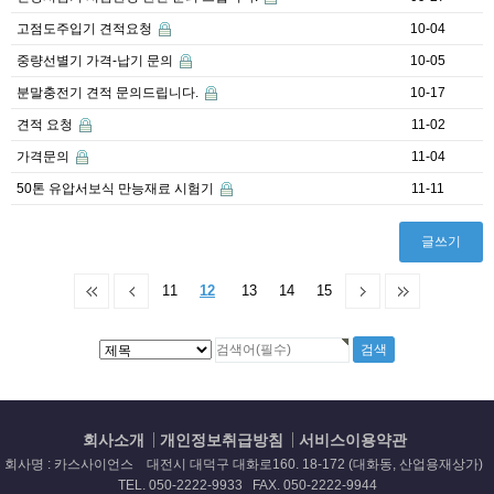
고점도주입기 견적요청
10-04
중량선별기 가격-납기 문의
10-05
분말충전기 견적 문의드립니다.
10-17
견적 요청
11-02
가격문의
11-04
50톤 유압서보식 만능재료 시험기
11-11
글쓰기
11
12
13
14
15
회사소개
개인정보취급방침
서비스이용약관
회사명 : 카스사이언스 대전시 대덕구 대화로160. 18-172 (대화동, 산업용재상가)
TEL. 050-2222-9933 FAX. 050-2222-9944