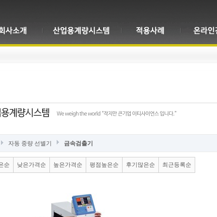
자동 중량 선별기
금속검출기
은순
낮은가격순
높은가격순
평점높은순
후기많은순
최근등록순