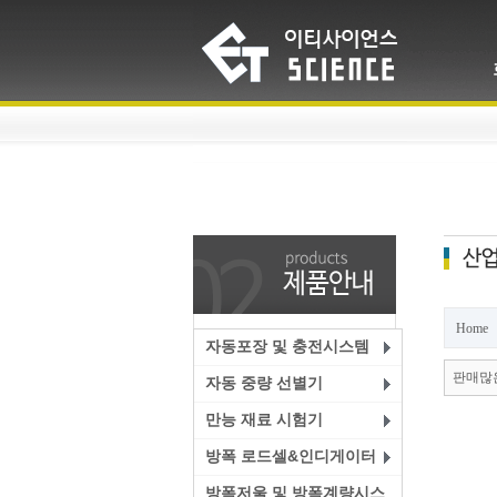
Home
자동포장 및 충전시스템
판매많
자동 중량 선별기
만능 재료 시험기
방폭 로드셀&인디게이터
방폭저울 및 방폭계량시스