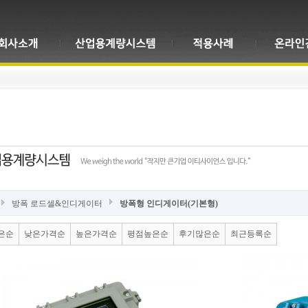
방폭 로드셀&인디게이터
방폭형 인디게이터(기본형)
은순
낮은가격순
높은가격순
평점높은순
후기많은순
최근등록순