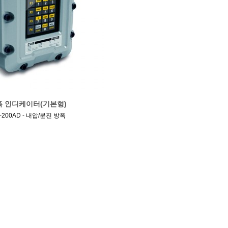
폭 인디케이터(기본형)
I-200AD - 내압/분진 방폭