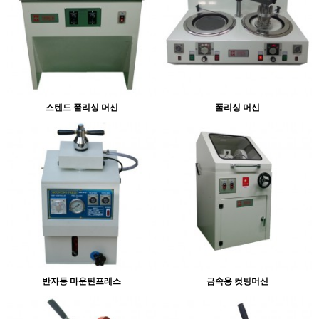
스텐드 폴리싱 머신
폴리싱 머신
반자동 마운틴프레스
금속용 컷팅머신