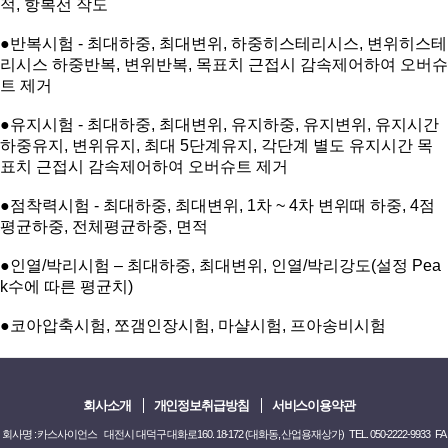
적, 항복선 작도
●
반복시험 - 최대하중, 최대변위, 하중히스테리시스, 변위히스테
리시스 하중반복, 변위반복, 목표치 근접시 감속제어하여 오버슈
트 제거
●
유지시험 - 최대하중, 최대변위, 유지하중, 유지변위, 유지시간
하중유지, 변위유지, 최대 5단계유지, 각단계 별도 유지시간 목
표치 근접시 감속제어하여 오버슈트 제거
●
점착력시험 - 최대하중, 최대변위, 1차 ~ 4차 변위때 하중, 4점
평균하중, 전체평균하중, 면적
●
인열/박리시험 – 최대하중, 최대변위,
인열/박리강도(설정 Pea
k수에 따른 평균치)
●
코아압축시험, 쪼갬인장시험, 마샬시험, 프아송비시험
회사소개
개인정보취급방침
서비스이용약관
회사명 : 카스사이언스 대전시 대덕구 대화로160. 18-172 (대화동, 산업용재상가) TEL. 050-2222-9933 FA